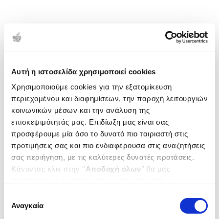
Αυτή η ιστοσελίδα χρησιμοποιεί cookies
Χρησιμοποιούμε cookies για την εξατομίκευση
περιεχομένου και διαφημίσεων, την παροχή λειτουργιών
κοινωνικών μέσων και την ανάλυση της
επισκεψιμότητάς μας. Επιδίωξη μας είναι σας
προσφέρουμε μία όσο το δυνατό πιο ταιριαστή στις
προτιμήσεις σας και πιο ενδιαφέρουσα στις αναζητήσεις
σας περιήγηση, με τις καλύτερες δυνατές προτάσεις.
Κάνοντας κλικ στην ‘’
Αποδοχή όλων
’’ θα μας
βοηθήσετε να ανταποκριθούμε στα παραπάνω.
Μπορείτε επίσης να επεξεργαστείτε ποια cookies σας
Επιλογή
ενδιαφέρουν και να επιλέξετε από τα παρακάτω με την
Αναγκαία
συγκατάθεσης
‘’
Αποδοχή επιλογών
΄΄και να ενημερωθείτε σχετικά με