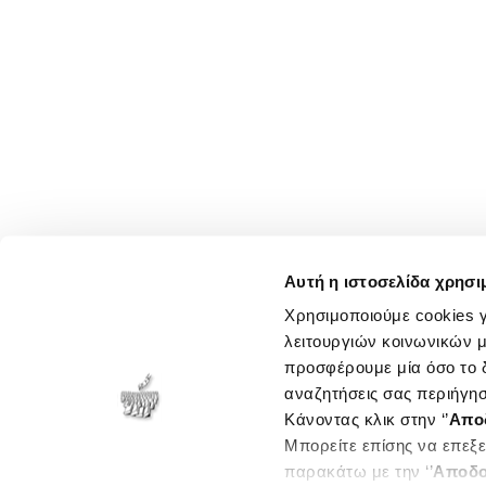
Αυτή η ιστοσελίδα χρησι
Χρησιμοποιούμε cookies γ
λειτουργιών κοινωνικών μ
προσφέρουμε μία όσο το δ
αναζητήσεις σας περιήγησ
Κάνοντας κλικ στην ‘’
Απο
Μπορείτε επίσης να επεξε
παρακάτω με την ‘’
Αποδο