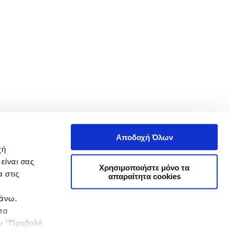
Αποδοχή Όλων
χή
είναι σας
Χρησιμοποιήστε μόνο τα
 στις
απαραίτητα cookies
πάνω.
 τα
ην ‘’Προβολή