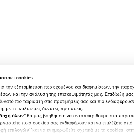
μοποιεί cookies
ια την εξατομίκευση περιεχομένου και διαφημίσεων, την παρο
έσων και την ανάλυση της επισκεψιμότητάς μας. Επιδίωξη μας 
υνατό πιο ταιριαστή στις προτιμήσεις σας και πιο ενδιαφέρουσα
η, με τις καλύτερες δυνατές προτάσεις.
δοχή όλων
’’ θα μας βοηθήσετε να ανταποκριθούμε στα παρα
ργαστείτε ποια cookies σας ενδιαφέρουν και να επιλέξετε από
χή επιλογών
΄΄και να ενημερωθείτε σχετικά με τα cookies στ