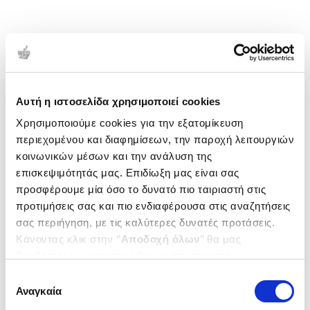
Αυτή η ιστοσελίδα χρησιμοποιεί cookies
Χρησιμοποιούμε cookies για την εξατομίκευση
περιεχομένου και διαφημίσεων, την παροχή λειτουργιών
κοινωνικών μέσων και την ανάλυση της
επισκεψιμότητάς μας. Επιδίωξη μας είναι σας
προσφέρουμε μία όσο το δυνατό πιο ταιριαστή στις
προτιμήσεις σας και πιο ενδιαφέρουσα στις αναζητήσεις
σας περιήγηση, με τις καλύτερες δυνατές προτάσεις.
Κάνοντας κλικ στην ‘’
Αποδοχή όλων
’’ θα μας
βοηθήσετε να ανταποκριθούμε στα παραπάνω.
Μπορείτε επίσης να επεξεργαστείτε ποια cookies σας
Επιλογή
ενδιαφέρουν και να επιλέξετε από τα παρακάτω με την
Αναγκαία
συγκατάθεσης
‘’
Αποδοχή επιλογών
΄΄και να ενημερωθείτε σχετικά με