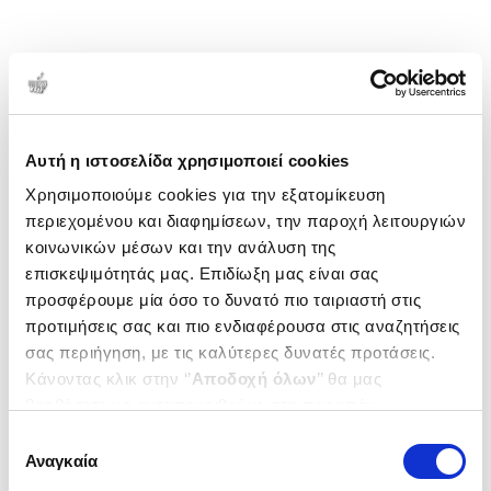
Αυτή η ιστοσελίδα χρησιμοποιεί cookies
Χρησιμοποιούμε cookies για την εξατομίκευση
περιεχομένου και διαφημίσεων, την παροχή λειτουργιών
κοινωνικών μέσων και την ανάλυση της
επισκεψιμότητάς μας. Επιδίωξη μας είναι σας
προσφέρουμε μία όσο το δυνατό πιο ταιριαστή στις
προτιμήσεις σας και πιο ενδιαφέρουσα στις αναζητήσεις
σας περιήγηση, με τις καλύτερες δυνατές προτάσεις.
Κάνοντας κλικ στην ‘’
Αποδοχή όλων
’’ θα μας
βοηθήσετε να ανταποκριθούμε στα παραπάνω.
Μπορείτε επίσης να επεξεργαστείτε ποια cookies σας
Επιλογή
ενδιαφέρουν και να επιλέξετε από τα παρακάτω με την
Αναγκαία
συγκατάθεσης
‘’
Αποδοχή επιλογών
΄΄και να ενημερωθείτε σχετικά με