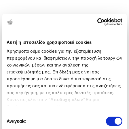
Αυτή η ιστοσελίδα χρησιμοποιεί cookies
Χρησιμοποιούμε cookies για την εξατομίκευση
περιεχομένου και διαφημίσεων, την παροχή λειτουργιών
κοινωνικών μέσων και την ανάλυση της
επισκεψιμότητάς μας. Επιδίωξη μας είναι σας
προσφέρουμε μία όσο το δυνατό πιο ταιριαστή στις
προτιμήσεις σας και πιο ενδιαφέρουσα στις αναζητήσεις
σας περιήγηση, με τις καλύτερες δυνατές προτάσεις.
Κάνοντας κλικ στην ‘’
Αποδοχή όλων
’’ θα μας
βοηθήσετε να ανταποκριθούμε στα παραπάνω.
Μπορείτε επίσης να επεξεργαστείτε ποια cookies σας
Επιλογή
ενδιαφέρουν και να επιλέξετε από τα παρακάτω με την
Αναγκαία
συγκατάθεσης
‘’
Αποδοχή επιλογών
΄΄και να ενημερωθείτε σχετικά με