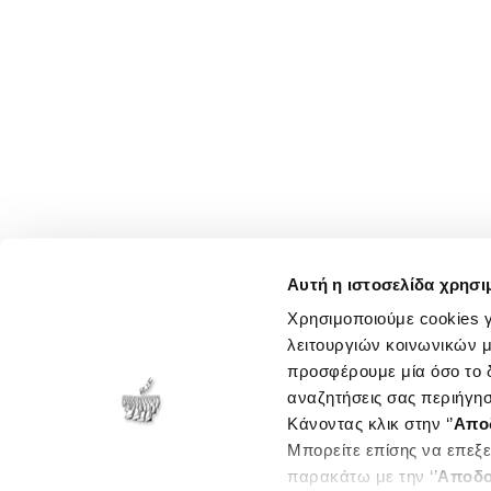
Αυτή η ιστοσελίδα χρησι
Χρησιμοποιούμε cookies γ
λειτουργιών κοινωνικών μ
προσφέρουμε μία όσο το δ
αναζητήσεις σας περιήγησ
Κάνοντας κλικ στην ‘’
Απο
Μπορείτε επίσης να επεξε
παρακάτω με την ‘’
Αποδο