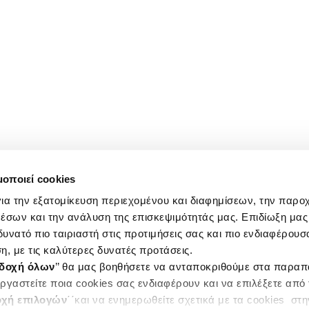
μοποιεί cookies
ια την εξατομίκευση περιεχομένου και διαφημίσεων, την παρο
έσων και την ανάλυση της επισκεψιμότητάς μας. Επιδίωξη μας 
υνατό πιο ταιριαστή στις προτιμήσεις σας και πιο ενδιαφέρουσα
η, με τις καλύτερες δυνατές προτάσεις.
δοχή όλων
’’ θα μας βοηθήσετε να ανταποκριθούμε στα παρα
ργαστείτε ποια cookies σας ενδιαφέρουν και να επιλέξετε από
χή επιλογών
΄΄και να ενημερωθείτε σχετικά με τα cookies στ