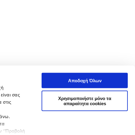
Αποδοχή Όλων
χή
είναι σας
Χρησιμοποιήστε μόνο τα
 στις
απαραίτητα cookies
πάνω.
 τα
ην ‘’Προβολή