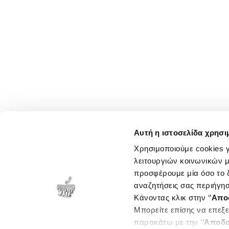
Αυτή η ιστοσελίδα χρησι
Χρησιμοποιούμε cookies γ
λειτουργιών κοινωνικών μ
προσφέρουμε μία όσο το δ
αναζητήσεις σας περιήγησ
Κάνοντας κλικ στην ‘’
Απο
Μπορείτε επίσης να επεξε
παρακάτω με την ‘’
Αποδο