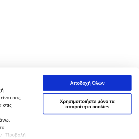
Αποδοχή Όλων
χή
είναι σας
Χρησιμοποιήστε μόνο τα
 στις
απαραίτητα cookies
πάνω.
 τα
ην ‘’Προβολή