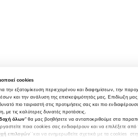
μοποιεί cookies
ια την εξατομίκευση περιεχομένου και διαφημίσεων, την παρο
έσων και την ανάλυση της επισκεψιμότητάς μας. Επιδίωξη μας 
υνατό πιο ταιριαστή στις προτιμήσεις σας και πιο ενδιαφέρουσα
η, με τις καλύτερες δυνατές προτάσεις.
δοχή όλων
’’ θα μας βοηθήσετε να ανταποκριθούμε στα παρα
ργαστείτε ποια cookies σας ενδιαφέρουν και να επιλέξετε από
χή επιλογών
΄΄και να ενημερωθείτε σχετικά με τα cookies στ