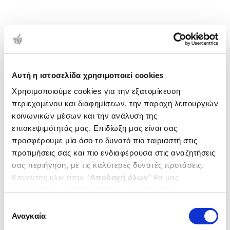
Αυτή η ιστοσελίδα χρησιμοποιεί cookies
Χρησιμοποιούμε cookies για την εξατομίκευση
περιεχομένου και διαφημίσεων, την παροχή λειτουργιών
κοινωνικών μέσων και την ανάλυση της
επισκεψιμότητάς μας. Επιδίωξη μας είναι σας
προσφέρουμε μία όσο το δυνατό πιο ταιριαστή στις
προτιμήσεις σας και πιο ενδιαφέρουσα στις αναζητήσεις
σας περιήγηση, με τις καλύτερες δυνατές προτάσεις.
Κάνοντας κλικ στην ‘’
Αποδοχή όλων
’’ θα μας
βοηθήσετε να ανταποκριθούμε στα παραπάνω.
Μπορείτε επίσης να επεξεργαστείτε ποια cookies σας
Επιλογή
ενδιαφέρουν και να επιλέξετε από τα παρακάτω με την
Αναγκαία
συγκατάθεσης
‘’
Αποδοχή επιλογών
΄΄και να ενημερωθείτε σχετικά με