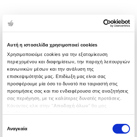
Αυτή η ιστοσελίδα χρησιμοποιεί cookies
Χρησιμοποιούμε cookies για την εξατομίκευση
περιεχομένου και διαφημίσεων, την παροχή λειτουργιών
κοινωνικών μέσων και την ανάλυση της
επισκεψιμότητάς μας. Επιδίωξη μας είναι σας
προσφέρουμε μία όσο το δυνατό πιο ταιριαστή στις
προτιμήσεις σας και πιο ενδιαφέρουσα στις αναζητήσεις
σας περιήγηση, με τις καλύτερες δυνατές προτάσεις.
Κάνοντας κλικ στην ‘’
Αποδοχή όλων
’’ θα μας
βοηθήσετε να ανταποκριθούμε στα παραπάνω.
Μπορείτε επίσης να επεξεργαστείτε ποια cookies σας
Επιλογή
ενδιαφέρουν και να επιλέξετε από τα παρακάτω με την
Αναγκαία
συγκατάθεσης
‘’
Αποδοχή επιλογών
΄΄και να ενημερωθείτε σχετικά με