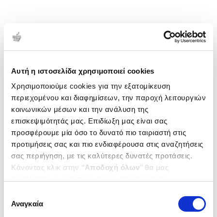
Αυτή η ιστοσελίδα χρησιμοποιεί cookies
Χρησιμοποιούμε cookies για την εξατομίκευση
περιεχομένου και διαφημίσεων, την παροχή λειτουργιών
κοινωνικών μέσων και την ανάλυση της
επισκεψιμότητάς μας. Επιδίωξη μας είναι σας
προσφέρουμε μία όσο το δυνατό πιο ταιριαστή στις
προτιμήσεις σας και πιο ενδιαφέρουσα στις αναζητήσεις
σας περιήγηση, με τις καλύτερες δυνατές προτάσεις.
Κάνοντας κλικ στην ‘’
Αποδοχή όλων
’’ θα μας
βοηθήσετε να ανταποκριθούμε στα παραπάνω.
Μπορείτε επίσης να επεξεργαστείτε ποια cookies σας
Επιλογή
ενδιαφέρουν και να επιλέξετε από τα παρακάτω με την
Αναγκαία
συγκατάθεσης
‘’
Αποδοχή επιλογών
΄΄και να ενημερωθείτε σχετικά με