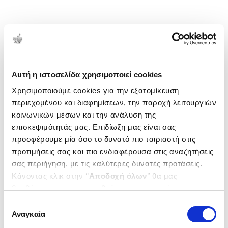
Αυτή η ιστοσελίδα χρησιμοποιεί cookies
Χρησιμοποιούμε cookies για την εξατομίκευση
περιεχομένου και διαφημίσεων, την παροχή λειτουργιών
κοινωνικών μέσων και την ανάλυση της
επισκεψιμότητάς μας. Επιδίωξη μας είναι σας
προσφέρουμε μία όσο το δυνατό πιο ταιριαστή στις
προτιμήσεις σας και πιο ενδιαφέρουσα στις αναζητήσεις
σας περιήγηση, με τις καλύτερες δυνατές προτάσεις.
Κάνοντας κλικ στην ‘’
Αποδοχή όλων
’’ θα μας
βοηθήσετε να ανταποκριθούμε στα παραπάνω.
Μπορείτε επίσης να επεξεργαστείτε ποια cookies σας
Επιλογή
ενδιαφέρουν και να επιλέξετε από τα παρακάτω με την
Αναγκαία
συγκατάθεσης
‘’
Αποδοχή επιλογών
΄΄και να ενημερωθείτε σχετικά με