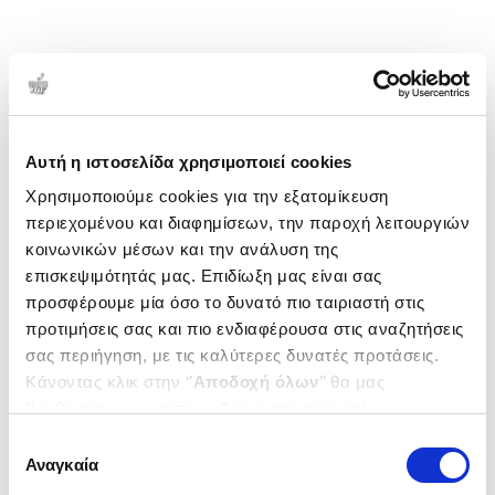
Αυτή η ιστοσελίδα χρησιμοποιεί cookies
Χρησιμοποιούμε cookies για την εξατομίκευση
περιεχομένου και διαφημίσεων, την παροχή λειτουργιών
κοινωνικών μέσων και την ανάλυση της
επισκεψιμότητάς μας. Επιδίωξη μας είναι σας
προσφέρουμε μία όσο το δυνατό πιο ταιριαστή στις
προτιμήσεις σας και πιο ενδιαφέρουσα στις αναζητήσεις
σας περιήγηση, με τις καλύτερες δυνατές προτάσεις.
Κάνοντας κλικ στην ‘’
Αποδοχή όλων
’’ θα μας
βοηθήσετε να ανταποκριθούμε στα παραπάνω.
Μπορείτε επίσης να επεξεργαστείτε ποια cookies σας
Επιλογή
ενδιαφέρουν και να επιλέξετε από τα παρακάτω με την
Αναγκαία
συγκατάθεσης
‘’
Αποδοχή επιλογών
΄΄και να ενημερωθείτε σχετικά με