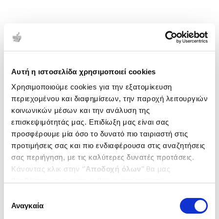
Αυτή η ιστοσελίδα χρησιμοποιεί cookies
Χρησιμοποιούμε cookies για την εξατομίκευση
περιεχομένου και διαφημίσεων, την παροχή λειτουργιών
κοινωνικών μέσων και την ανάλυση της
επισκεψιμότητάς μας. Επιδίωξη μας είναι σας
προσφέρουμε μία όσο το δυνατό πιο ταιριαστή στις
προτιμήσεις σας και πιο ενδιαφέρουσα στις αναζητήσεις
σας περιήγηση, με τις καλύτερες δυνατές προτάσεις.
Κάνοντας κλικ στην ‘’
Αποδοχή όλων
’’ θα μας
βοηθήσετε να ανταποκριθούμε στα παραπάνω.
Μπορείτε επίσης να επεξεργαστείτε ποια cookies σας
Επιλογή
ενδιαφέρουν και να επιλέξετε από τα παρακάτω με την
Αναγκαία
συγκατάθεσης
‘’
Αποδοχή επιλογών
΄΄και να ενημερωθείτε σχετικά με