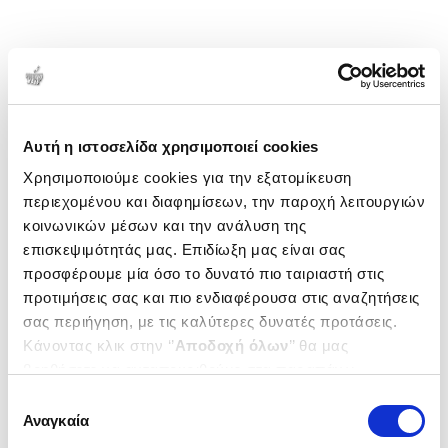
Αυτή η ιστοσελίδα χρησιμοποιεί cookies
Χρησιμοποιούμε cookies για την εξατομίκευση
περιεχομένου και διαφημίσεων, την παροχή λειτουργιών
κοινωνικών μέσων και την ανάλυση της
επισκεψιμότητάς μας. Επιδίωξη μας είναι σας
προσφέρουμε μία όσο το δυνατό πιο ταιριαστή στις
προτιμήσεις σας και πιο ενδιαφέρουσα στις αναζητήσεις
σας περιήγηση, με τις καλύτερες δυνατές προτάσεις.
Κάνοντας κλικ στην ‘’
Αποδοχή όλων
’’ θα μας
βοηθήσετε να ανταποκριθούμε στα παραπάνω.
Μπορείτε επίσης να επεξεργαστείτε ποια cookies σας
Επιλογή
ενδιαφέρουν και να επιλέξετε από τα παρακάτω με την
Αναγκαία
συγκατάθεσης
‘’
Αποδοχή επιλογών
΄΄και να ενημερωθείτε σχετικά με