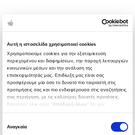
Αυτή η ιστοσελίδα χρησιμοποιεί cookies
Χρησιμοποιούμε cookies για την εξατομίκευση
περιεχομένου και διαφημίσεων, την παροχή λειτουργιών
κοινωνικών μέσων και την ανάλυση της
επισκεψιμότητάς μας. Επιδίωξη μας είναι σας
προσφέρουμε μία όσο το δυνατό πιο ταιριαστή στις
προτιμήσεις σας και πιο ενδιαφέρουσα στις αναζητήσεις
σας περιήγηση, με τις καλύτερες δυνατές προτάσεις.
Κάνοντας κλικ στην ‘’
Αποδοχή όλων
’’ θα μας
βοηθήσετε να ανταποκριθούμε στα παραπάνω.
Μπορείτε επίσης να επεξεργαστείτε ποια cookies σας
Επιλογή
ενδιαφέρουν και να επιλέξετε από τα παρακάτω με την
Αναγκαία
συγκατάθεσης
‘’
Αποδοχή επιλογών
΄΄και να ενημερωθείτε σχετικά με