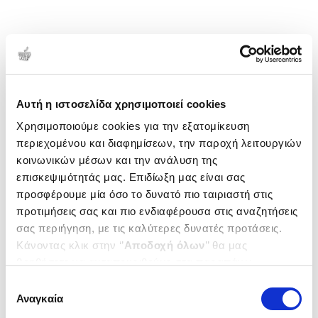
Αυτή η ιστοσελίδα χρησιμοποιεί cookies
Χρησιμοποιούμε cookies για την εξατομίκευση
περιεχομένου και διαφημίσεων, την παροχή λειτουργιών
κοινωνικών μέσων και την ανάλυση της
επισκεψιμότητάς μας. Επιδίωξη μας είναι σας
προσφέρουμε μία όσο το δυνατό πιο ταιριαστή στις
προτιμήσεις σας και πιο ενδιαφέρουσα στις αναζητήσεις
σας περιήγηση, με τις καλύτερες δυνατές προτάσεις.
Κάνοντας κλικ στην ‘’
Αποδοχή όλων
’’ θα μας
βοηθήσετε να ανταποκριθούμε στα παραπάνω.
Μπορείτε επίσης να επεξεργαστείτε ποια cookies σας
Επιλογή
ενδιαφέρουν και να επιλέξετε από τα παρακάτω με την
Αναγκαία
συγκατάθεσης
‘’
Αποδοχή επιλογών
΄΄και να ενημερωθείτε σχετικά με