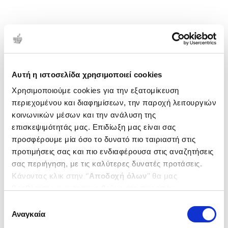
Αυτή η ιστοσελίδα χρησιμοποιεί cookies
Χρησιμοποιούμε cookies για την εξατομίκευση
περιεχομένου και διαφημίσεων, την παροχή λειτουργιών
κοινωνικών μέσων και την ανάλυση της
επισκεψιμότητάς μας. Επιδίωξη μας είναι σας
προσφέρουμε μία όσο το δυνατό πιο ταιριαστή στις
προτιμήσεις σας και πιο ενδιαφέρουσα στις αναζητήσεις
σας περιήγηση, με τις καλύτερες δυνατές προτάσεις.
Κάνοντας κλικ στην ‘’
Αποδοχή όλων
’’ θα μας
βοηθήσετε να ανταποκριθούμε στα παραπάνω.
Μπορείτε επίσης να επεξεργαστείτε ποια cookies σας
Επιλογή
ενδιαφέρουν και να επιλέξετε από τα παρακάτω με την
Αναγκαία
συγκατάθεσης
‘’
Αποδοχή επιλογών
΄΄και να ενημερωθείτε σχετικά με