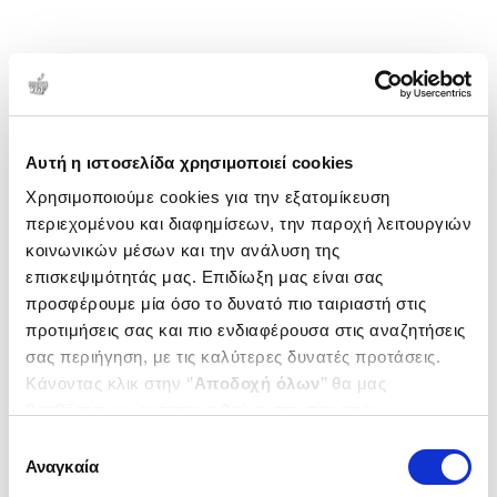
Αυτή η ιστοσελίδα χρησιμοποιεί cookies
Χρησιμοποιούμε cookies για την εξατομίκευση
περιεχομένου και διαφημίσεων, την παροχή λειτουργιών
κοινωνικών μέσων και την ανάλυση της
επισκεψιμότητάς μας. Επιδίωξη μας είναι σας
προσφέρουμε μία όσο το δυνατό πιο ταιριαστή στις
προτιμήσεις σας και πιο ενδιαφέρουσα στις αναζητήσεις
σας περιήγηση, με τις καλύτερες δυνατές προτάσεις.
Κάνοντας κλικ στην ‘’
Αποδοχή όλων
’’ θα μας
βοηθήσετε να ανταποκριθούμε στα παραπάνω.
Μπορείτε επίσης να επεξεργαστείτε ποια cookies σας
Επιλογή
ενδιαφέρουν και να επιλέξετε από τα παρακάτω με την
Αναγκαία
συγκατάθεσης
‘’
Αποδοχή επιλογών
΄΄και να ενημερωθείτε σχετικά με