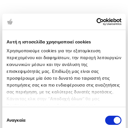
Αυτή η ιστοσελίδα χρησιμοποιεί cookies
Χρησιμοποιούμε cookies για την εξατομίκευση
περιεχομένου και διαφημίσεων, την παροχή λειτουργιών
κοινωνικών μέσων και την ανάλυση της
επισκεψιμότητάς μας. Επιδίωξη μας είναι σας
προσφέρουμε μία όσο το δυνατό πιο ταιριαστή στις
προτιμήσεις σας και πιο ενδιαφέρουσα στις αναζητήσεις
σας περιήγηση, με τις καλύτερες δυνατές προτάσεις.
Κάνοντας κλικ στην ‘’
Αποδοχή όλων
’’ θα μας
βοηθήσετε να ανταποκριθούμε στα παραπάνω.
Μπορείτε επίσης να επεξεργαστείτε ποια cookies σας
Επιλογή
ενδιαφέρουν και να επιλέξετε από τα παρακάτω με την
Αναγκαία
συγκατάθεσης
‘’
Αποδοχή επιλογών
΄΄και να ενημερωθείτε σχετικά με