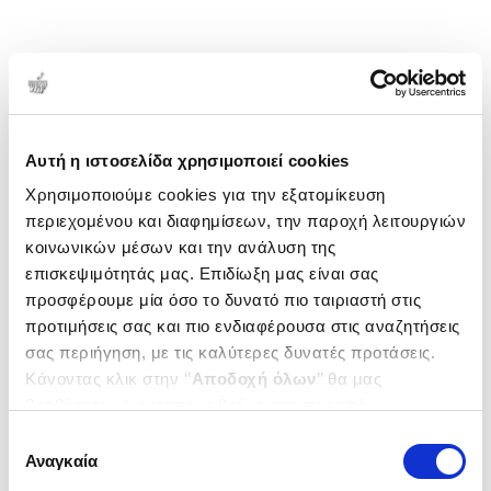
Αυτή η ιστοσελίδα χρησιμοποιεί cookies
Χρησιμοποιούμε cookies για την εξατομίκευση
περιεχομένου και διαφημίσεων, την παροχή λειτουργιών
κοινωνικών μέσων και την ανάλυση της
επισκεψιμότητάς μας. Επιδίωξη μας είναι σας
προσφέρουμε μία όσο το δυνατό πιο ταιριαστή στις
προτιμήσεις σας και πιο ενδιαφέρουσα στις αναζητήσεις
σας περιήγηση, με τις καλύτερες δυνατές προτάσεις.
Κάνοντας κλικ στην ‘’
Αποδοχή όλων
’’ θα μας
βοηθήσετε να ανταποκριθούμε στα παραπάνω.
Μπορείτε επίσης να επεξεργαστείτε ποια cookies σας
Επιλογή
ενδιαφέρουν και να επιλέξετε από τα παρακάτω με την
Αναγκαία
συγκατάθεσης
‘’
Αποδοχή επιλογών
΄΄και να ενημερωθείτε σχετικά με