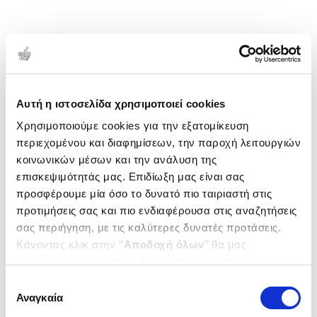
Αυτή η ιστοσελίδα χρησιμοποιεί cookies
Χρησιμοποιούμε cookies για την εξατομίκευση
περιεχομένου και διαφημίσεων, την παροχή λειτουργιών
κοινωνικών μέσων και την ανάλυση της
επισκεψιμότητάς μας. Επιδίωξη μας είναι σας
προσφέρουμε μία όσο το δυνατό πιο ταιριαστή στις
προτιμήσεις σας και πιο ενδιαφέρουσα στις αναζητήσεις
σας περιήγηση, με τις καλύτερες δυνατές προτάσεις.
Κάνοντας κλικ στην ‘’
Αποδοχή όλων
’’ θα μας
βοηθήσετε να ανταποκριθούμε στα παραπάνω.
Μπορείτε επίσης να επεξεργαστείτε ποια cookies σας
Επιλογή
ενδιαφέρουν και να επιλέξετε από τα παρακάτω με την
Αναγκαία
συγκατάθεσης
‘’
Αποδοχή επιλογών
΄΄και να ενημερωθείτε σχετικά με