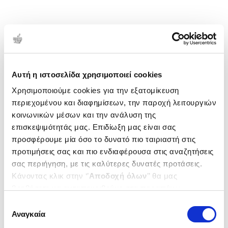
Αυτή η ιστοσελίδα χρησιμοποιεί cookies
Χρησιμοποιούμε cookies για την εξατομίκευση
περιεχομένου και διαφημίσεων, την παροχή λειτουργιών
κοινωνικών μέσων και την ανάλυση της
επισκεψιμότητάς μας. Επιδίωξη μας είναι σας
προσφέρουμε μία όσο το δυνατό πιο ταιριαστή στις
προτιμήσεις σας και πιο ενδιαφέρουσα στις αναζητήσεις
σας περιήγηση, με τις καλύτερες δυνατές προτάσεις.
Κάνοντας κλικ στην ‘’
Αποδοχή όλων
’’ θα μας
βοηθήσετε να ανταποκριθούμε στα παραπάνω.
Μπορείτε επίσης να επεξεργαστείτε ποια cookies σας
Επιλογή
ενδιαφέρουν και να επιλέξετε από τα παρακάτω με την
Αναγκαία
συγκατάθεσης
‘’
Αποδοχή επιλογών
΄΄και να ενημερωθείτε σχετικά με