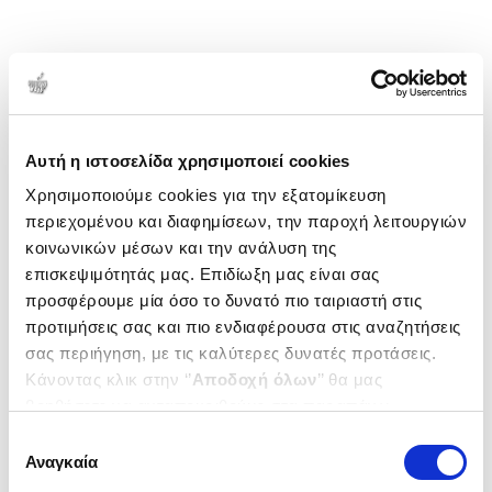
Αυτή η ιστοσελίδα χρησιμοποιεί cookies
Χρησιμοποιούμε cookies για την εξατομίκευση
περιεχομένου και διαφημίσεων, την παροχή λειτουργιών
κοινωνικών μέσων και την ανάλυση της
επισκεψιμότητάς μας. Επιδίωξη μας είναι σας
προσφέρουμε μία όσο το δυνατό πιο ταιριαστή στις
προτιμήσεις σας και πιο ενδιαφέρουσα στις αναζητήσεις
σας περιήγηση, με τις καλύτερες δυνατές προτάσεις.
Κάνοντας κλικ στην ‘’
Αποδοχή όλων
’’ θα μας
βοηθήσετε να ανταποκριθούμε στα παραπάνω.
Μπορείτε επίσης να επεξεργαστείτε ποια cookies σας
Επιλογή
ενδιαφέρουν και να επιλέξετε από τα παρακάτω με την
Αναγκαία
συγκατάθεσης
‘’
Αποδοχή επιλογών
΄΄και να ενημερωθείτε σχετικά με