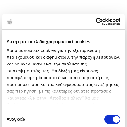
Αυτή η ιστοσελίδα χρησιμοποιεί cookies
Χρησιμοποιούμε cookies για την εξατομίκευση
περιεχομένου και διαφημίσεων, την παροχή λειτουργιών
κοινωνικών μέσων και την ανάλυση της
επισκεψιμότητάς μας. Επιδίωξη μας είναι σας
προσφέρουμε μία όσο το δυνατό πιο ταιριαστή στις
προτιμήσεις σας και πιο ενδιαφέρουσα στις αναζητήσεις
σας περιήγηση, με τις καλύτερες δυνατές προτάσεις.
Κάνοντας κλικ στην ‘’
Αποδοχή όλων
’’ θα μας
βοηθήσετε να ανταποκριθούμε στα παραπάνω.
Μπορείτε επίσης να επεξεργαστείτε ποια cookies σας
Επιλογή
ενδιαφέρουν και να επιλέξετε από τα παρακάτω με την
Αναγκαία
συγκατάθεσης
‘’
Αποδοχή επιλογών
΄΄και να ενημερωθείτε σχετικά με