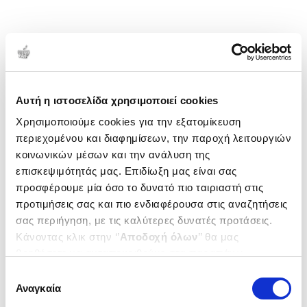
Αυτή η ιστοσελίδα χρησιμοποιεί cookies
Χρησιμοποιούμε cookies για την εξατομίκευση
περιεχομένου και διαφημίσεων, την παροχή λειτουργιών
κοινωνικών μέσων και την ανάλυση της
επισκεψιμότητάς μας. Επιδίωξη μας είναι σας
προσφέρουμε μία όσο το δυνατό πιο ταιριαστή στις
προτιμήσεις σας και πιο ενδιαφέρουσα στις αναζητήσεις
σας περιήγηση, με τις καλύτερες δυνατές προτάσεις.
Κάνοντας κλικ στην ‘’
Αποδοχή όλων
’’ θα μας
βοηθήσετε να ανταποκριθούμε στα παραπάνω.
Μπορείτε επίσης να επεξεργαστείτε ποια cookies σας
Επιλογή
ενδιαφέρουν και να επιλέξετε από τα παρακάτω με την
Αναγκαία
συγκατάθεσης
‘’
Αποδοχή επιλογών
΄΄και να ενημερωθείτε σχετικά με