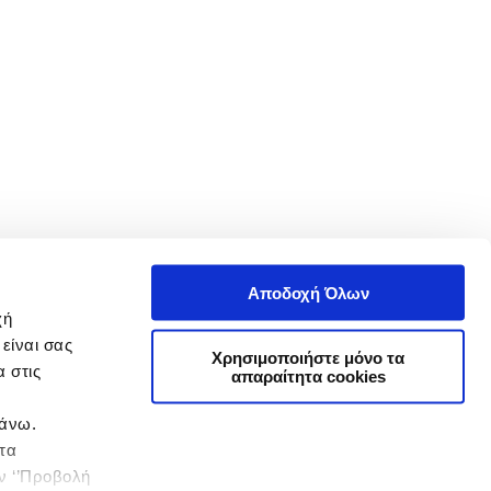
Αποδοχή Όλων
χή
είναι σας
Χρησιμοποιήστε μόνο τα
 στις
απαραίτητα cookies
πάνω.
 τα
ην ‘’Προβολή