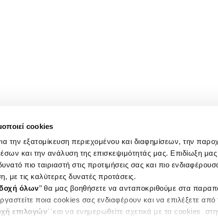
μοποιεί cookies
ια την εξατομίκευση περιεχομένου και διαφημίσεων, την παρο
έσων και την ανάλυση της επισκεψιμότητάς μας. Επιδίωξη μας 
υνατό πιο ταιριαστή στις προτιμήσεις σας και πιο ενδιαφέρουσα
η, με τις καλύτερες δυνατές προτάσεις.
δοχή όλων
’’ θα μας βοηθήσετε να ανταποκριθούμε στα παρα
ργαστείτε ποια cookies σας ενδιαφέρουν και να επιλέξετε από
χή επιλογών
΄΄και να ενημερωθείτε σχετικά με τα cookies στ