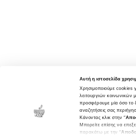
Αυτή η ιστοσελίδα χρησι
Χρησιμοποιούμε cookies γ
λειτουργιών κοινωνικών μ
προσφέρουμε μία όσο το δ
αναζητήσεις σας περιήγησ
Κάνοντας κλικ στην ‘’
Απο
Μπορείτε επίσης να επεξε
παρακάτω με την ‘’
Αποδο