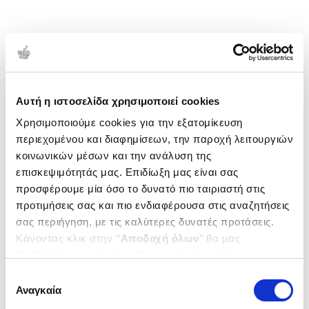
Αυτή η ιστοσελίδα χρησιμοποιεί cookies
Χρησιμοποιούμε cookies για την εξατομίκευση
περιεχομένου και διαφημίσεων, την παροχή λειτουργιών
κοινωνικών μέσων και την ανάλυση της
επισκεψιμότητάς μας. Επιδίωξη μας είναι σας
προσφέρουμε μία όσο το δυνατό πιο ταιριαστή στις
προτιμήσεις σας και πιο ενδιαφέρουσα στις αναζητήσεις
σας περιήγηση, με τις καλύτερες δυνατές προτάσεις.
Κάνοντας κλικ στην ‘’
Αποδοχή όλων
’’ θα μας
βοηθήσετε να ανταποκριθούμε στα παραπάνω.
Μπορείτε επίσης να επεξεργαστείτε ποια cookies σας
Επιλογή
ενδιαφέρουν και να επιλέξετε από τα παρακάτω με την
Αναγκαία
συγκατάθεσης
‘’
Αποδοχή επιλογών
΄΄και να ενημερωθείτε σχετικά με