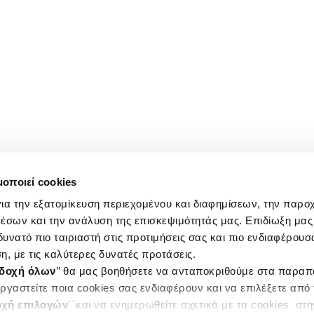
μοποιεί cookies
ια την εξατομίκευση περιεχομένου και διαφημίσεων, την παρο
έσων και την ανάλυση της επισκεψιμότητάς μας. Επιδίωξη μας 
υνατό πιο ταιριαστή στις προτιμήσεις σας και πιο ενδιαφέρουσα
η, με τις καλύτερες δυνατές προτάσεις.
δοχή όλων
’’ θα μας βοηθήσετε να ανταποκριθούμε στα παρα
ργαστείτε ποια cookies σας ενδιαφέρουν και να επιλέξετε από
χή επιλογών
΄΄και να ενημερωθείτε σχετικά με τα cookies στ