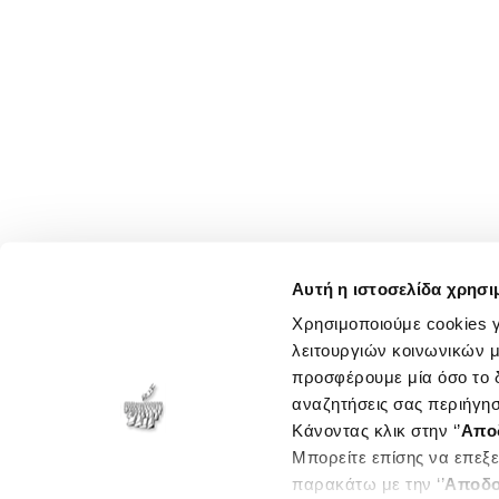
Αυτή η ιστοσελίδα χρησι
Χρησιμοποιούμε cookies γ
λειτουργιών κοινωνικών μ
προσφέρουμε μία όσο το δ
αναζητήσεις σας περιήγησ
Κάνοντας κλικ στην ‘’
Απο
Μπορείτε επίσης να επεξε
παρακάτω με την ‘’
Αποδο