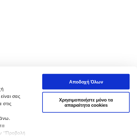
Αποδοχή Όλων
χή
είναι σας
Χρησιμοποιήστε μόνο τα
 στις
απαραίτητα cookies
πάνω.
 τα
ην ‘’Προβολή