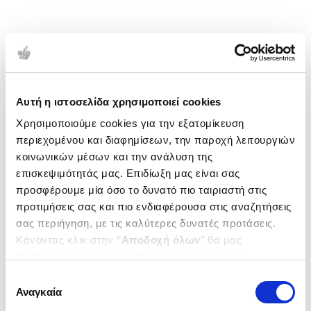
Αυτή η ιστοσελίδα χρησιμοποιεί cookies
Χρησιμοποιούμε cookies για την εξατομίκευση
περιεχομένου και διαφημίσεων, την παροχή λειτουργιών
κοινωνικών μέσων και την ανάλυση της
επισκεψιμότητάς μας. Επιδίωξη μας είναι σας
προσφέρουμε μία όσο το δυνατό πιο ταιριαστή στις
προτιμήσεις σας και πιο ενδιαφέρουσα στις αναζητήσεις
σας περιήγηση, με τις καλύτερες δυνατές προτάσεις.
Κάνοντας κλικ στην ‘’
Αποδοχή όλων
’’ θα μας
βοηθήσετε να ανταποκριθούμε στα παραπάνω.
Μπορείτε επίσης να επεξεργαστείτε ποια cookies σας
Επιλογή
ενδιαφέρουν και να επιλέξετε από τα παρακάτω με την
Αναγκαία
συγκατάθεσης
‘’
Αποδοχή επιλογών
΄΄και να ενημερωθείτε σχετικά με