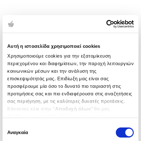
Αυτή η ιστοσελίδα χρησιμοποιεί cookies
Χρησιμοποιούμε cookies για την εξατομίκευση
περιεχομένου και διαφημίσεων, την παροχή λειτουργιών
κοινωνικών μέσων και την ανάλυση της
επισκεψιμότητάς μας. Επιδίωξη μας είναι σας
προσφέρουμε μία όσο το δυνατό πιο ταιριαστή στις
προτιμήσεις σας και πιο ενδιαφέρουσα στις αναζητήσεις
σας περιήγηση, με τις καλύτερες δυνατές προτάσεις.
Κάνοντας κλικ στην ‘’
Αποδοχή όλων
’’ θα μας
βοηθήσετε να ανταποκριθούμε στα παραπάνω.
Μπορείτε επίσης να επεξεργαστείτε ποια cookies σας
Επιλογή
ενδιαφέρουν και να επιλέξετε από τα παρακάτω με την
Αναγκαία
συγκατάθεσης
‘’
Αποδοχή επιλογών
΄΄και να ενημερωθείτε σχετικά με