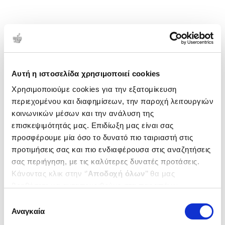
Αυτή η ιστοσελίδα χρησιμοποιεί cookies
Χρησιμοποιούμε cookies για την εξατομίκευση
περιεχομένου και διαφημίσεων, την παροχή λειτουργιών
κοινωνικών μέσων και την ανάλυση της
επισκεψιμότητάς μας. Επιδίωξη μας είναι σας
προσφέρουμε μία όσο το δυνατό πιο ταιριαστή στις
προτιμήσεις σας και πιο ενδιαφέρουσα στις αναζητήσεις
σας περιήγηση, με τις καλύτερες δυνατές προτάσεις.
Κάνοντας κλικ στην ‘’
Αποδοχή όλων
’’ θα μας
βοηθήσετε να ανταποκριθούμε στα παραπάνω.
Μπορείτε επίσης να επεξεργαστείτε ποια cookies σας
Επιλογή
ενδιαφέρουν και να επιλέξετε από τα παρακάτω με την
Αναγκαία
συγκατάθεσης
‘’
Αποδοχή επιλογών
΄΄και να ενημερωθείτε σχετικά με