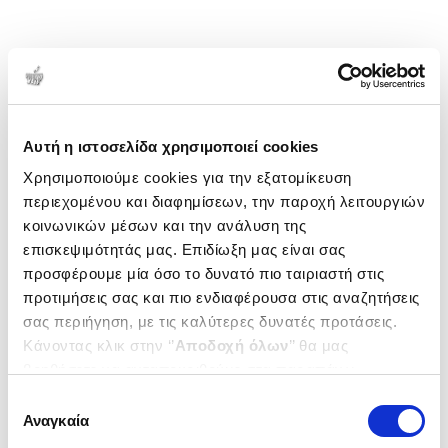
Αυτή η ιστοσελίδα χρησιμοποιεί cookies
Χρησιμοποιούμε cookies για την εξατομίκευση
περιεχομένου και διαφημίσεων, την παροχή λειτουργιών
κοινωνικών μέσων και την ανάλυση της
επισκεψιμότητάς μας. Επιδίωξη μας είναι σας
προσφέρουμε μία όσο το δυνατό πιο ταιριαστή στις
προτιμήσεις σας και πιο ενδιαφέρουσα στις αναζητήσεις
σας περιήγηση, με τις καλύτερες δυνατές προτάσεις.
Κάνοντας κλικ στην ‘’
Αποδοχή όλων
’’ θα μας
βοηθήσετε να ανταποκριθούμε στα παραπάνω.
Μπορείτε επίσης να επεξεργαστείτε ποια cookies σας
Επιλογή
ενδιαφέρουν και να επιλέξετε από τα παρακάτω με την
Αναγκαία
συγκατάθεσης
‘’
Αποδοχή επιλογών
΄΄και να ενημερωθείτε σχετικά με