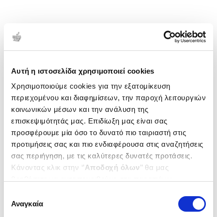
Αυτή η ιστοσελίδα χρησιμοποιεί cookies
Χρησιμοποιούμε cookies για την εξατομίκευση
περιεχομένου και διαφημίσεων, την παροχή λειτουργιών
κοινωνικών μέσων και την ανάλυση της
επισκεψιμότητάς μας. Επιδίωξη μας είναι σας
προσφέρουμε μία όσο το δυνατό πιο ταιριαστή στις
προτιμήσεις σας και πιο ενδιαφέρουσα στις αναζητήσεις
σας περιήγηση, με τις καλύτερες δυνατές προτάσεις.
Κάνοντας κλικ στην ‘’
Αποδοχή όλων
’’ θα μας
βοηθήσετε να ανταποκριθούμε στα παραπάνω.
Μπορείτε επίσης να επεξεργαστείτε ποια cookies σας
Επιλογή
ενδιαφέρουν και να επιλέξετε από τα παρακάτω με την
Αναγκαία
συγκατάθεσης
‘’
Αποδοχή επιλογών
΄΄και να ενημερωθείτε σχετικά με