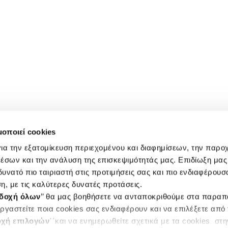
μοποιεί cookies
ια την εξατομίκευση περιεχομένου και διαφημίσεων, την παρο
έσων και την ανάλυση της επισκεψιμότητάς μας. Επιδίωξη μας 
υνατό πιο ταιριαστή στις προτιμήσεις σας και πιο ενδιαφέρουσα
η, με τις καλύτερες δυνατές προτάσεις.
δοχή όλων
’’ θα μας βοηθήσετε να ανταποκριθούμε στα παρα
ργαστείτε ποια cookies σας ενδιαφέρουν και να επιλέξετε από
χή επιλογών
΄΄και να ενημερωθείτε σχετικά με τα cookies στ