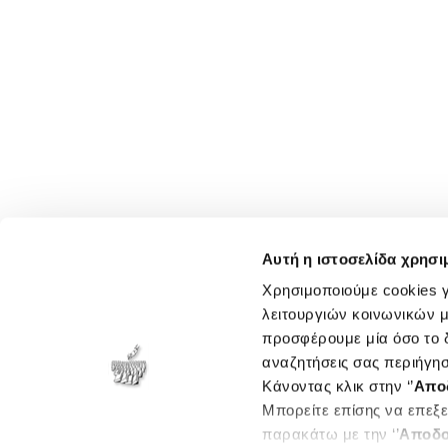
Αυτή η ιστοσελίδα χρησι
Χρησιμοποιούμε cookies γ
λειτουργιών κοινωνικών μ
προσφέρουμε μία όσο το δ
αναζητήσεις σας περιήγησ
Κάνοντας κλικ στην ‘’
Απο
Μπορείτε επίσης να επεξε
παρακάτω με την ‘’
Αποδο