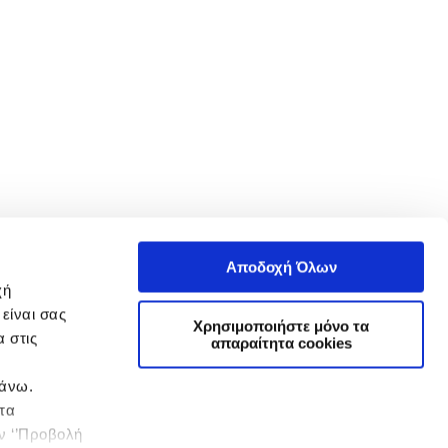
Αποδοχή Όλων
χή
είναι σας
Χρησιμοποιήστε μόνο τα
 στις
απαραίτητα cookies
πάνω.
 τα
ην ‘’Προβολή