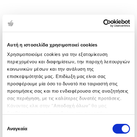
Αυτή η ιστοσελίδα χρησιμοποιεί cookies
Χρησιμοποιούμε cookies για την εξατομίκευση
περιεχομένου και διαφημίσεων, την παροχή λειτουργιών
κοινωνικών μέσων και την ανάλυση της
επισκεψιμότητάς μας. Επιδίωξη μας είναι σας
προσφέρουμε μία όσο το δυνατό πιο ταιριαστή στις
προτιμήσεις σας και πιο ενδιαφέρουσα στις αναζητήσεις
σας περιήγηση, με τις καλύτερες δυνατές προτάσεις.
Κάνοντας κλικ στην ‘’
Αποδοχή όλων
’’ θα μας
βοηθήσετε να ανταποκριθούμε στα παραπάνω.
Μπορείτε επίσης να επεξεργαστείτε ποια cookies σας
Επιλογή
ενδιαφέρουν και να επιλέξετε από τα παρακάτω με την
Αναγκαία
συγκατάθεσης
‘’
Αποδοχή επιλογών
΄΄και να ενημερωθείτε σχετικά με