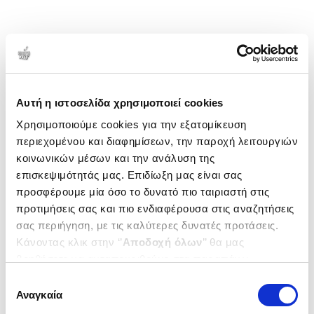
Αυτή η ιστοσελίδα χρησιμοποιεί cookies
Χρησιμοποιούμε cookies για την εξατομίκευση
περιεχομένου και διαφημίσεων, την παροχή λειτουργιών
κοινωνικών μέσων και την ανάλυση της
επισκεψιμότητάς μας. Επιδίωξη μας είναι σας
προσφέρουμε μία όσο το δυνατό πιο ταιριαστή στις
προτιμήσεις σας και πιο ενδιαφέρουσα στις αναζητήσεις
σας περιήγηση, με τις καλύτερες δυνατές προτάσεις.
Κάνοντας κλικ στην ‘’
Αποδοχή όλων
’’ θα μας
βοηθήσετε να ανταποκριθούμε στα παραπάνω.
Μπορείτε επίσης να επεξεργαστείτε ποια cookies σας
Επιλογή
ενδιαφέρουν και να επιλέξετε από τα παρακάτω με την
Αναγκαία
συγκατάθεσης
‘’
Αποδοχή επιλογών
΄΄και να ενημερωθείτε σχετικά με