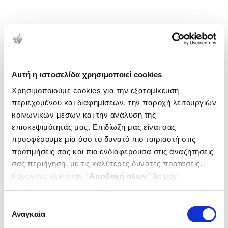
Αυτή η ιστοσελίδα χρησιμοποιεί cookies
Χρησιμοποιούμε cookies για την εξατομίκευση
περιεχομένου και διαφημίσεων, την παροχή λειτουργιών
κοινωνικών μέσων και την ανάλυση της
επισκεψιμότητάς μας. Επιδίωξη μας είναι σας
προσφέρουμε μία όσο το δυνατό πιο ταιριαστή στις
προτιμήσεις σας και πιο ενδιαφέρουσα στις αναζητήσεις
σας περιήγηση, με τις καλύτερες δυνατές προτάσεις.
Κάνοντας κλικ στην ‘’
Αποδοχή όλων
’’ θα μας
βοηθήσετε να ανταποκριθούμε στα παραπάνω.
Μπορείτε επίσης να επεξεργαστείτε ποια cookies σας
Επιλογή
ενδιαφέρουν και να επιλέξετε από τα παρακάτω με την
Αναγκαία
συγκατάθεσης
‘’
Αποδοχή επιλογών
΄΄και να ενημερωθείτε σχετικά με