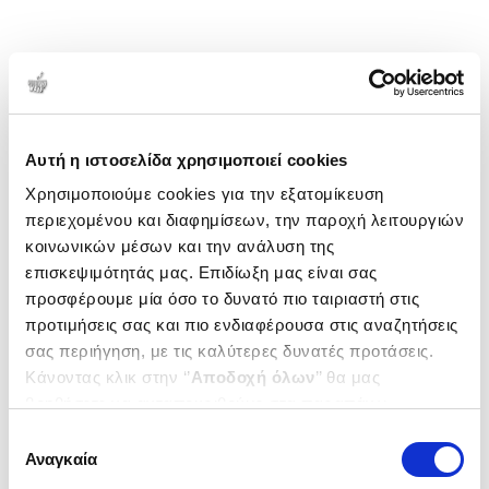
Αυτή η ιστοσελίδα χρησιμοποιεί cookies
Χρησιμοποιούμε cookies για την εξατομίκευση
περιεχομένου και διαφημίσεων, την παροχή λειτουργιών
κοινωνικών μέσων και την ανάλυση της
επισκεψιμότητάς μας. Επιδίωξη μας είναι σας
προσφέρουμε μία όσο το δυνατό πιο ταιριαστή στις
προτιμήσεις σας και πιο ενδιαφέρουσα στις αναζητήσεις
σας περιήγηση, με τις καλύτερες δυνατές προτάσεις.
Κάνοντας κλικ στην ‘’
Αποδοχή όλων
’’ θα μας
βοηθήσετε να ανταποκριθούμε στα παραπάνω.
Μπορείτε επίσης να επεξεργαστείτε ποια cookies σας
Επιλογή
ενδιαφέρουν και να επιλέξετε από τα παρακάτω με την
Αναγκαία
συγκατάθεσης
‘’
Αποδοχή επιλογών
΄΄και να ενημερωθείτε σχετικά με