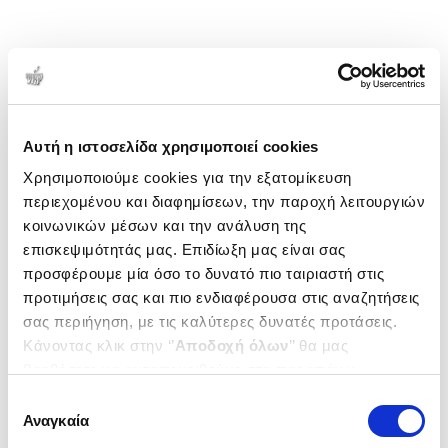
Αυτή η ιστοσελίδα χρησιμοποιεί cookies
Χρησιμοποιούμε cookies για την εξατομίκευση
περιεχομένου και διαφημίσεων, την παροχή λειτουργιών
κοινωνικών μέσων και την ανάλυση της
επισκεψιμότητάς μας. Επιδίωξη μας είναι σας
προσφέρουμε μία όσο το δυνατό πιο ταιριαστή στις
προτιμήσεις σας και πιο ενδιαφέρουσα στις αναζητήσεις
σας περιήγηση, με τις καλύτερες δυνατές προτάσεις.
Κάνοντας κλικ στην ‘’
Αποδοχή όλων
’’ θα μας
βοηθήσετε να ανταποκριθούμε στα παραπάνω.
Μπορείτε επίσης να επεξεργαστείτε ποια cookies σας
Επιλογή
ενδιαφέρουν και να επιλέξετε από τα παρακάτω με την
Αναγκαία
συγκατάθεσης
‘’
Αποδοχή επιλογών
΄΄και να ενημερωθείτε σχετικά με