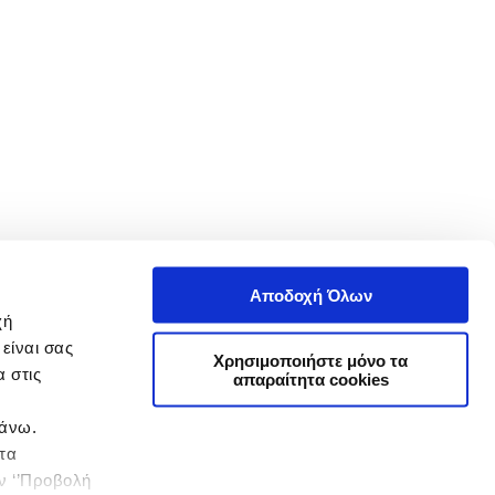
Αποδοχή Όλων
χή
είναι σας
Χρησιμοποιήστε μόνο τα
 στις
απαραίτητα cookies
πάνω.
 τα
ην ‘’Προβολή