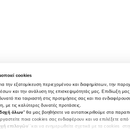
μοποιεί cookies
ια την εξατομίκευση περιεχομένου και διαφημίσεων, την παρο
έσων και την ανάλυση της επισκεψιμότητάς μας. Επιδίωξη μας 
υνατό πιο ταιριαστή στις προτιμήσεις σας και πιο ενδιαφέρουσα
η, με τις καλύτερες δυνατές προτάσεις.
δοχή όλων
’’ θα μας βοηθήσετε να ανταποκριθούμε στα παρα
ργαστείτε ποια cookies σας ενδιαφέρουν και να επιλέξετε από
χή επιλογών
΄΄και να ενημερωθείτε σχετικά με τα cookies στ