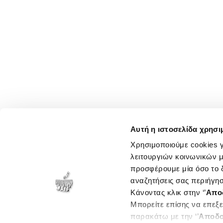
Αυτή η ιστοσελίδα χρησι
Χρησιμοποιούμε cookies γ
λειτουργιών κοινωνικών μ
προσφέρουμε μία όσο το δ
αναζητήσεις σας περιήγησ
Κάνοντας κλικ στην ‘’
Απο
Μπορείτε επίσης να επεξε
παρακάτω με την ‘’
Αποδο