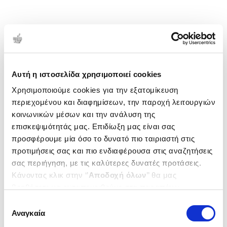
Αυτή η ιστοσελίδα χρησιμοποιεί cookies
Χρησιμοποιούμε cookies για την εξατομίκευση
περιεχομένου και διαφημίσεων, την παροχή λειτουργιών
κοινωνικών μέσων και την ανάλυση της
επισκεψιμότητάς μας. Επιδίωξη μας είναι σας
προσφέρουμε μία όσο το δυνατό πιο ταιριαστή στις
προτιμήσεις σας και πιο ενδιαφέρουσα στις αναζητήσεις
σας περιήγηση, με τις καλύτερες δυνατές προτάσεις.
Κάνοντας κλικ στην ‘’
Αποδοχή όλων
’’ θα μας
βοηθήσετε να ανταποκριθούμε στα παραπάνω.
Μπορείτε επίσης να επεξεργαστείτε ποια cookies σας
Επιλογή
ενδιαφέρουν και να επιλέξετε από τα παρακάτω με την
Αναγκαία
συγκατάθεσης
‘’
Αποδοχή επιλογών
΄΄και να ενημερωθείτε σχετικά με