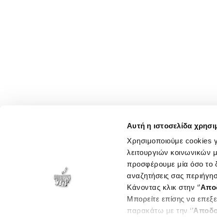
Αυτή η ιστοσελίδα χρησι
Χρησιμοποιούμε cookies γ
λειτουργιών κοινωνικών μ
προσφέρουμε μία όσο το δ
αναζητήσεις σας περιήγησ
Κάνοντας κλικ στην ‘’
Απο
Μπορείτε επίσης να επεξε
παρακάτω με την ‘’
Αποδο