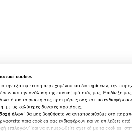
μοποιεί cookies
ια την εξατομίκευση περιεχομένου και διαφημίσεων, την παρο
έσων και την ανάλυση της επισκεψιμότητάς μας. Επιδίωξη μας 
υνατό πιο ταιριαστή στις προτιμήσεις σας και πιο ενδιαφέρουσα
η, με τις καλύτερες δυνατές προτάσεις.
δοχή όλων
’’ θα μας βοηθήσετε να ανταποκριθούμε στα παρα
ργαστείτε ποια cookies σας ενδιαφέρουν και να επιλέξετε από
χή επιλογών
΄΄και να ενημερωθείτε σχετικά με τα cookies στ