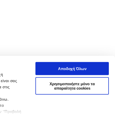
Αποδοχή Όλων
χή
είναι σας
Χρησιμοποιήστε μόνο τα
 στις
απαραίτητα cookies
πάνω.
 τα
ην ‘’Προβολή