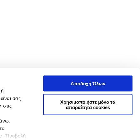
Αποδοχή Όλων
χή
είναι σας
Χρησιμοποιήστε μόνο τα
 στις
απαραίτητα cookies
πάνω.
 τα
ην ‘’Προβολή