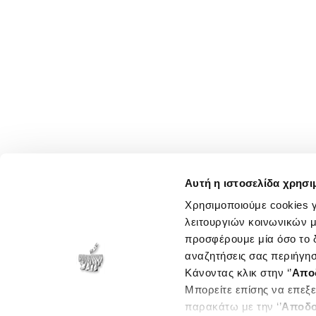
Αυτή η ιστοσελίδα χρησι
Χρησιμοποιούμε cookies γ
λειτουργιών κοινωνικών μ
προσφέρουμε μία όσο το δ
αναζητήσεις σας περιήγησ
Κάνοντας κλικ στην ‘’
Απο
Μπορείτε επίσης να επεξε
παρακάτω με την ‘’
Αποδο