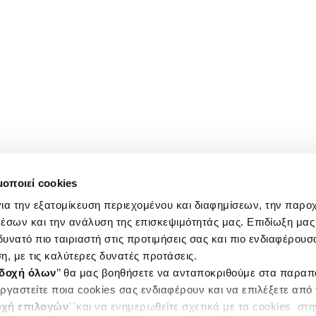
μοποιεί cookies
ια την εξατομίκευση περιεχομένου και διαφημίσεων, την παρο
έσων και την ανάλυση της επισκεψιμότητάς μας. Επιδίωξη μας 
υνατό πιο ταιριαστή στις προτιμήσεις σας και πιο ενδιαφέρουσα
η, με τις καλύτερες δυνατές προτάσεις.
δοχή όλων
’’ θα μας βοηθήσετε να ανταποκριθούμε στα παρα
ργαστείτε ποια cookies σας ενδιαφέρουν και να επιλέξετε από
χή επιλογών
΄΄και να ενημερωθείτε σχετικά με τα cookies στ