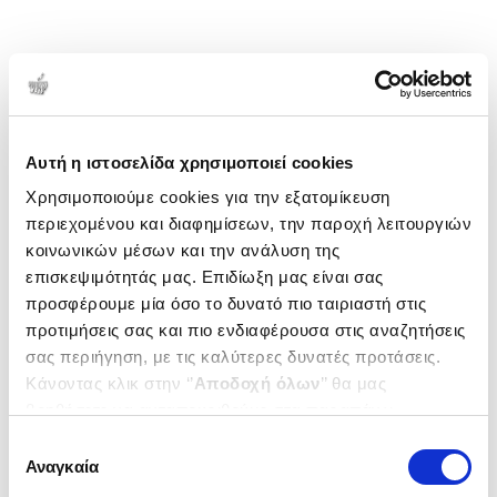
Αυτή η ιστοσελίδα χρησιμοποιεί cookies
Χρησιμοποιούμε cookies για την εξατομίκευση
περιεχομένου και διαφημίσεων, την παροχή λειτουργιών
κοινωνικών μέσων και την ανάλυση της
επισκεψιμότητάς μας. Επιδίωξη μας είναι σας
προσφέρουμε μία όσο το δυνατό πιο ταιριαστή στις
προτιμήσεις σας και πιο ενδιαφέρουσα στις αναζητήσεις
σας περιήγηση, με τις καλύτερες δυνατές προτάσεις.
Κάνοντας κλικ στην ‘’
Αποδοχή όλων
’’ θα μας
βοηθήσετε να ανταποκριθούμε στα παραπάνω.
Μπορείτε επίσης να επεξεργαστείτε ποια cookies σας
Επιλογή
ενδιαφέρουν και να επιλέξετε από τα παρακάτω με την
Αναγκαία
συγκατάθεσης
‘’
Αποδοχή επιλογών
΄΄και να ενημερωθείτε σχετικά με