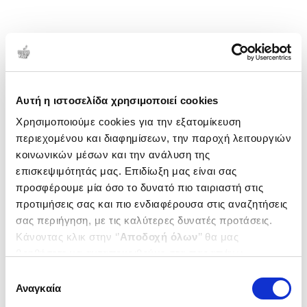
Αυτή η ιστοσελίδα χρησιμοποιεί cookies
Χρησιμοποιούμε cookies για την εξατομίκευση
περιεχομένου και διαφημίσεων, την παροχή λειτουργιών
κοινωνικών μέσων και την ανάλυση της
επισκεψιμότητάς μας. Επιδίωξη μας είναι σας
προσφέρουμε μία όσο το δυνατό πιο ταιριαστή στις
προτιμήσεις σας και πιο ενδιαφέρουσα στις αναζητήσεις
σας περιήγηση, με τις καλύτερες δυνατές προτάσεις.
Κάνοντας κλικ στην ‘’
Αποδοχή όλων
’’ θα μας
βοηθήσετε να ανταποκριθούμε στα παραπάνω.
Μπορείτε επίσης να επεξεργαστείτε ποια cookies σας
Επιλογή
ενδιαφέρουν και να επιλέξετε από τα παρακάτω με την
Αναγκαία
συγκατάθεσης
‘’
Αποδοχή επιλογών
΄΄και να ενημερωθείτε σχετικά με