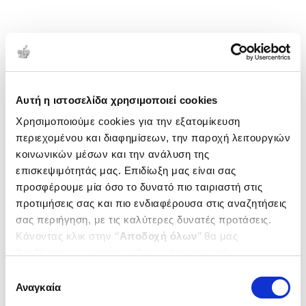
Αυτή η ιστοσελίδα χρησιμοποιεί cookies
Χρησιμοποιούμε cookies για την εξατομίκευση
περιεχομένου και διαφημίσεων, την παροχή λειτουργιών
κοινωνικών μέσων και την ανάλυση της
επισκεψιμότητάς μας. Επιδίωξη μας είναι σας
προσφέρουμε μία όσο το δυνατό πιο ταιριαστή στις
προτιμήσεις σας και πιο ενδιαφέρουσα στις αναζητήσεις
σας περιήγηση, με τις καλύτερες δυνατές προτάσεις.
Κάνοντας κλικ στην ‘’
Αποδοχή όλων
’’ θα μας
βοηθήσετε να ανταποκριθούμε στα παραπάνω.
Μπορείτε επίσης να επεξεργαστείτε ποια cookies σας
Επιλογή
ενδιαφέρουν και να επιλέξετε από τα παρακάτω με την
Αναγκαία
συγκατάθεσης
‘’
Αποδοχή επιλογών
΄΄και να ενημερωθείτε σχετικά με