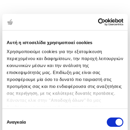
Αυτή η ιστοσελίδα χρησιμοποιεί cookies
Χρησιμοποιούμε cookies για την εξατομίκευση
περιεχομένου και διαφημίσεων, την παροχή λειτουργιών
κοινωνικών μέσων και την ανάλυση της
επισκεψιμότητάς μας. Επιδίωξη μας είναι σας
προσφέρουμε μία όσο το δυνατό πιο ταιριαστή στις
προτιμήσεις σας και πιο ενδιαφέρουσα στις αναζητήσεις
σας περιήγηση, με τις καλύτερες δυνατές προτάσεις.
Κάνοντας κλικ στην ‘’
Αποδοχή όλων
’’ θα μας
βοηθήσετε να ανταποκριθούμε στα παραπάνω.
Μπορείτε επίσης να επεξεργαστείτε ποια cookies σας
Επιλογή
ενδιαφέρουν και να επιλέξετε από τα παρακάτω με την
Αναγκαία
συγκατάθεσης
‘’
Αποδοχή επιλογών
΄΄και να ενημερωθείτε σχετικά με