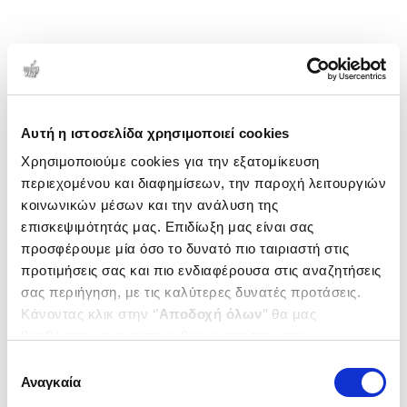
Αυτή η ιστοσελίδα χρησιμοποιεί cookies
Χρησιμοποιούμε cookies για την εξατομίκευση
περιεχομένου και διαφημίσεων, την παροχή λειτουργιών
κοινωνικών μέσων και την ανάλυση της
επισκεψιμότητάς μας. Επιδίωξη μας είναι σας
προσφέρουμε μία όσο το δυνατό πιο ταιριαστή στις
προτιμήσεις σας και πιο ενδιαφέρουσα στις αναζητήσεις
σας περιήγηση, με τις καλύτερες δυνατές προτάσεις.
Κάνοντας κλικ στην ‘’
Αποδοχή όλων
’’ θα μας
βοηθήσετε να ανταποκριθούμε στα παραπάνω.
Μπορείτε επίσης να επεξεργαστείτε ποια cookies σας
Επιλογή
ενδιαφέρουν και να επιλέξετε από τα παρακάτω με την
Αναγκαία
συγκατάθεσης
‘’
Αποδοχή επιλογών
΄΄και να ενημερωθείτε σχετικά με