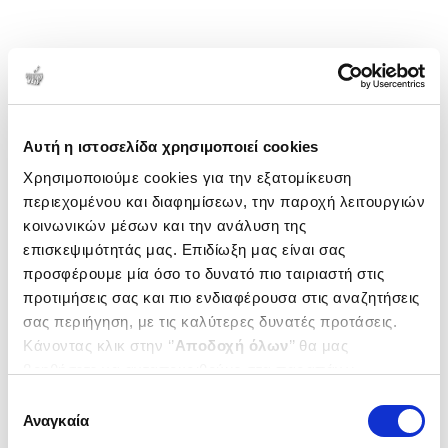
Αυτή η ιστοσελίδα χρησιμοποιεί cookies
Χρησιμοποιούμε cookies για την εξατομίκευση
περιεχομένου και διαφημίσεων, την παροχή λειτουργιών
κοινωνικών μέσων και την ανάλυση της
επισκεψιμότητάς μας. Επιδίωξη μας είναι σας
προσφέρουμε μία όσο το δυνατό πιο ταιριαστή στις
προτιμήσεις σας και πιο ενδιαφέρουσα στις αναζητήσεις
σας περιήγηση, με τις καλύτερες δυνατές προτάσεις.
Κάνοντας κλικ στην ‘’
Αποδοχή όλων
’’ θα μας
βοηθήσετε να ανταποκριθούμε στα παραπάνω.
Μπορείτε επίσης να επεξεργαστείτε ποια cookies σας
Επιλογή
ενδιαφέρουν και να επιλέξετε από τα παρακάτω με την
Αναγκαία
συγκατάθεσης
‘’
Αποδοχή επιλογών
΄΄και να ενημερωθείτε σχετικά με