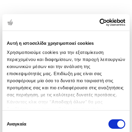
Αυτή η ιστοσελίδα χρησιμοποιεί cookies
Χρησιμοποιούμε cookies για την εξατομίκευση
περιεχομένου και διαφημίσεων, την παροχή λειτουργιών
κοινωνικών μέσων και την ανάλυση της
επισκεψιμότητάς μας. Επιδίωξη μας είναι σας
προσφέρουμε μία όσο το δυνατό πιο ταιριαστή στις
προτιμήσεις σας και πιο ενδιαφέρουσα στις αναζητήσεις
σας περιήγηση, με τις καλύτερες δυνατές προτάσεις.
Κάνοντας κλικ στην ‘’
Αποδοχή όλων
’’ θα μας
βοηθήσετε να ανταποκριθούμε στα παραπάνω.
Μπορείτε επίσης να επεξεργαστείτε ποια cookies σας
Επιλογή
ενδιαφέρουν και να επιλέξετε από τα παρακάτω με την
Αναγκαία
συγκατάθεσης
‘’
Αποδοχή επιλογών
΄΄και να ενημερωθείτε σχετικά με